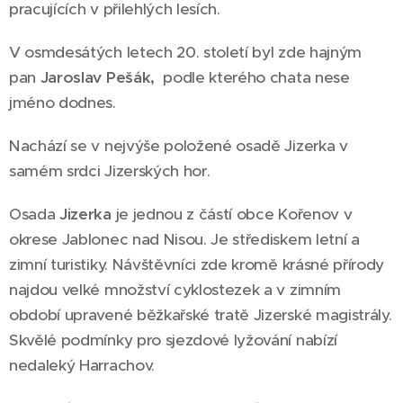
pracujících v přilehlých lesích.
V osmdesátých letech 20. století byl zde hajným
pan
Jaroslav Pešák,
podle kterého chata nese
jméno dodnes.
Nachází se v nejvýše položené osadě Jizerka v
samém srdci Jizerských hor.
Osada
Jizerka
je jednou z částí obce Kořenov v
okrese Jablonec nad Nisou. Je střediskem letní a
zimní turistiky. Návštěvníci zde kromě krásné přírody
najdou velké množství cyklostezek a v zimním
období upravené běžkařské tratě Jizerské magistrály.
Skvělé podmínky pro sjezdové lyžování nabízí
nedaleký Harrachov.